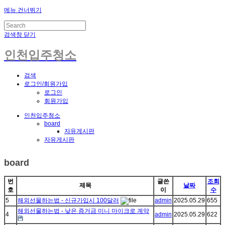
메뉴 건너뛰기
검색창 닫기
인천입주청소
검색
로그인/회원가입
로그인
회원가입
인천입주청소
board
자유게시판
자유게시판
board
번
글쓴
조회
제목
날짜
호
이
수
5
해외선물하는법 - 신규가입시 100달러
admin
2025.05.29
655
해외선물하는법 - 낮은 증거금 미니 마이크로 계약
4
admin
2025.05.29
622