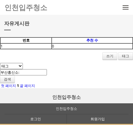
메뉴 건너뛰기
인천입주청소
자유게시판
번호
추천 수
1
0
쓰기
태그
검색
첫 페이지
1
끝 페이지
인천입주청소
인천입주청소
로그인
회원가입