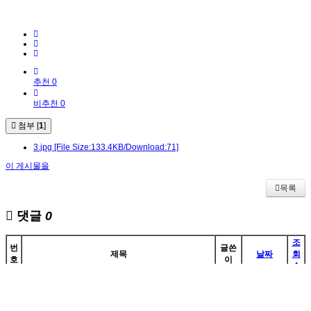
추천 0
비추천 0
첨부 [
1
]
3.jpg
[File Size:133.4KB/Download:71]
이 게시물을
목록
댓글
0
조
번
글쓴
제목
날짜
회
호
이
수
5
해외선물하는법 - 신규가입시 100달러
admin
2025.05.29
656
해외선물하는법 - 낮은 증거금 미니 마이크로 계약
4
admin
2025.05.29
622